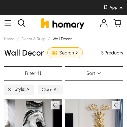
App
Home
/
Decor & Rugs
/
Wall Décor
Wall Décor
3 Products
Search
Filter
Sort
Style: A
Clear All