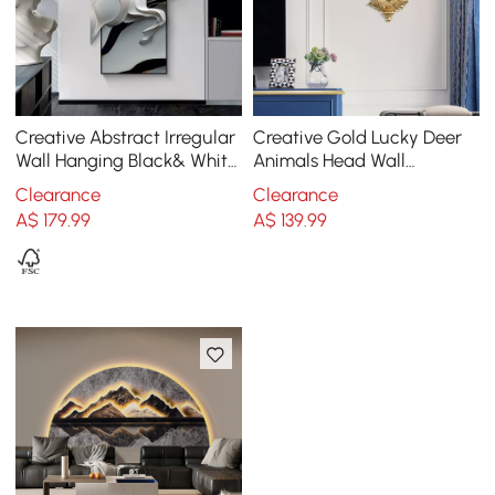
Creative Abstract Irregular
Creative Gold Lucky Deer
Wall Hanging Black& White
Animals Head Wall
Horse Home Decoration
Sculptures Wall
Clearance
Clearance
Decorations
A$
179
.99
A$
139
.99