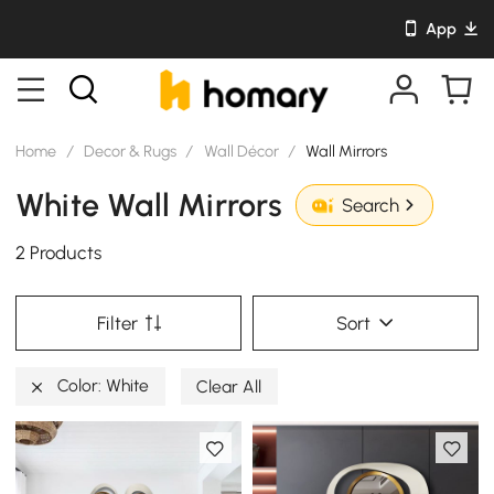
App
Home
/
Decor & Rugs
/
Wall Décor
/
Wall Mirrors
White Wall Mirrors
Search
2 Products
Filter
Sort
Color: White
Clear All