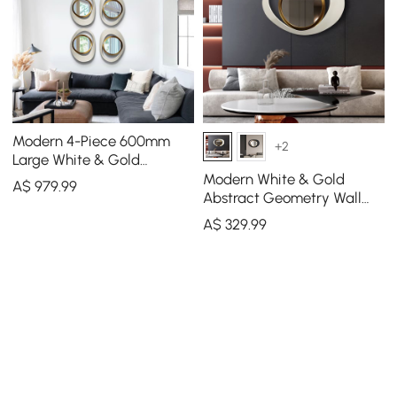
Modern 4-Piece 600mm
+2
Large White & Gold
Abstract Geometry Wall
Modern White & Gold
A$
979
.99
Mirror Decor Living Room
Abstract Geometry Wall
Mirror Decor Living Room
A$
329
.99
Bedroom