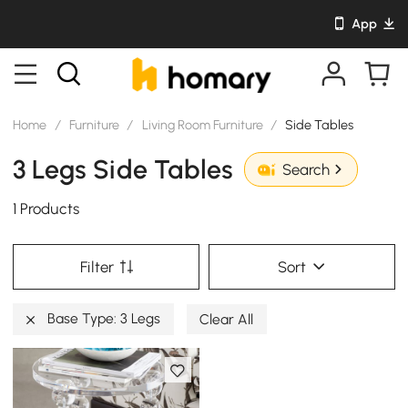
App
Home
/
Furniture
/
Living Room Furniture
/
Side Tables
3 Legs Side Tables
Search
1 Products
Filter
Sort
Base Type: 3 Legs
Clear All