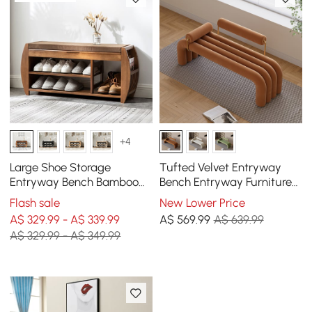
+4
Large Shoe Storage
Tufted Velvet Entryway
Entryway Bench Bamboo
Bench Entryway Furniture
Shoe Rack in Brown
in Brown (1200mm)
Flash sale
New Lower Price
(1020mm)
A$ 329.99 - A$ 339.99
A$
569
.99
A$ 639.99
A$ 329.99 - A$ 349.99