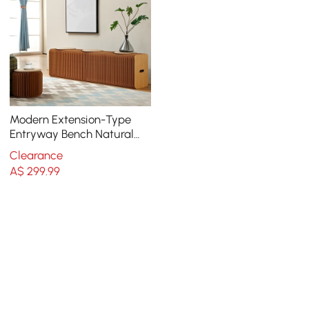
Modern Extension-Type
Entryway Bench Natural
Dining Bench in Brown
Clearance
Paper
A$
299
.99