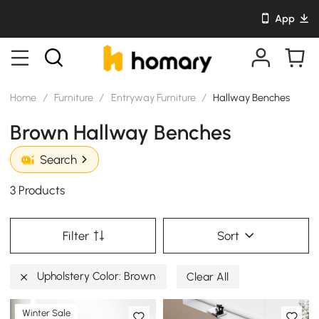
App
Home
/
Furniture
/
Entryway Furniture
/
Hallway Benches
Brown Hallway Benches
Search
3 Products
Filter
Sort
Upholstery Color: Brown
Clear All
Winter Sale