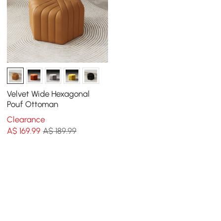
Velvet Wide Hexagonal
Pouf Ottoman
Clearance
A$
169
.99
A$ 189.99