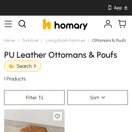
App
Home
/
Furniture
/
Living Room Furniture
/
Ottomans & Poufs
PU Leather Ottomans & Poufs
Search
1 Products
Filter
Sort