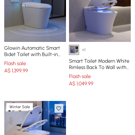
Glowin Automatic Smart
+1
Bidet Toilet with Built-in
Tank & UV Sterilisation
Smart Toilet Modern White
Flash sale
(WELS 4-Star)
Rimless Back To Wall with
A$
1,399
.99
Dual Flush (3 Star)
Flash sale
A$
1,049
.99
Winter Sale