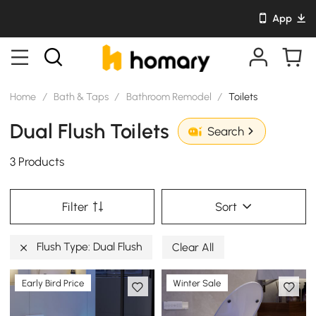
App
Home
/
Bath & Taps
/
Bathroom Remodel
/
Toilets
Dual Flush Toilets
Search
3 Products
Filter
Sort
Flush Type: Dual Flush
Clear All
Early Bird Price
Winter Sale