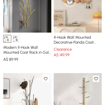
4-Hook Wall Mounted
Decorative Panda Coat
Rack with 25cm LED
Modern 11-Hook Wall
Clearance
Acrylic Clock
Mounted Coat Rack in Gold
A$
149
.99
with Tree Branch Shape
A$
89
.99