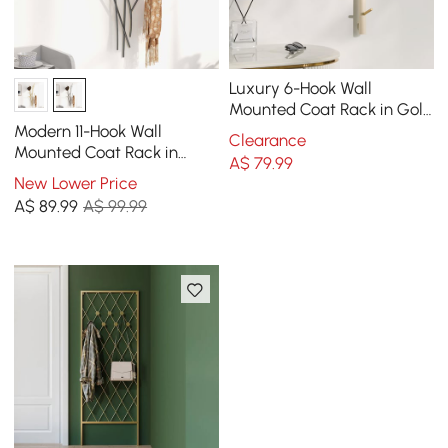
Luxury 6-Hook Wall
Mounted Coat Rack in Gold
with High Load-Bearing
Modern 11-Hook Wall
Clearance
and Paint Process
Mounted Coat Rack in
A$
79
.99
Black with Tree Branch
New Lower Price
Shape
A$
89
.99
A$ 99.99