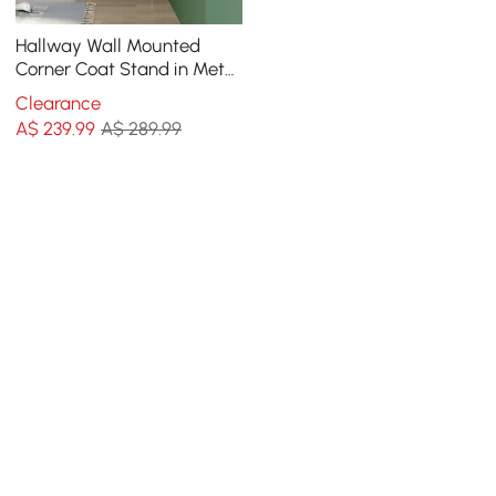
Hallway Wall Mounted
Corner Coat Stand in Metal
with Hooks
Clearance
A$
239
.99
A$ 289.99