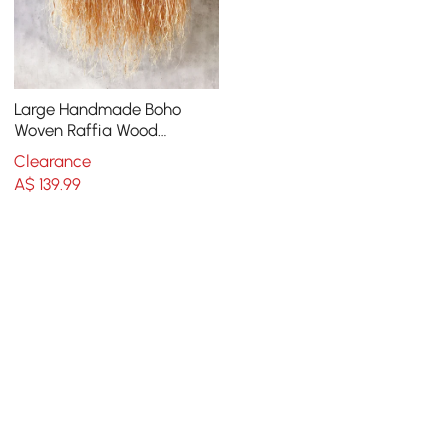
Large Handmade Boho
Woven Raffia Wood
Tapestry Natural Cotton
Clearance
Macrame Wall Hanging
A$
139
.99