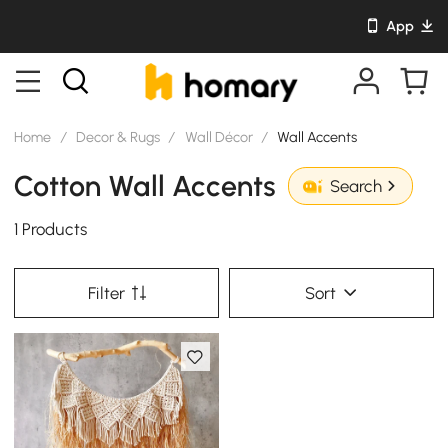
App
Home
/
Decor & Rugs
/
Wall Décor
/
Wall Accents
Cotton Wall Accents
Search
1 Products
Filter
Sort