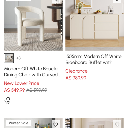
1505mm Modern Off White
+3
Sideboard Buffet with
Storage Credenza Arch
Modern Off White Boucle
Clearance
Door
Dining Chair with Curved
A$
989
.99
Back & Upholstered Legs, 2
New Lower Price
Pieces
A$
549
.99
A$ 599.99
Winter Sale