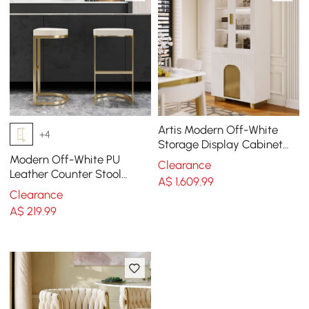
Artis Modern Off-White
+4
Storage Display Cabinet
with Shelves & LED &
Modern Off-White PU
Clearance
Backboard
Leather Counter Stool
A$
1,609
.99
Stainless Steel Gold Frame
Clearance
A$
219
.99