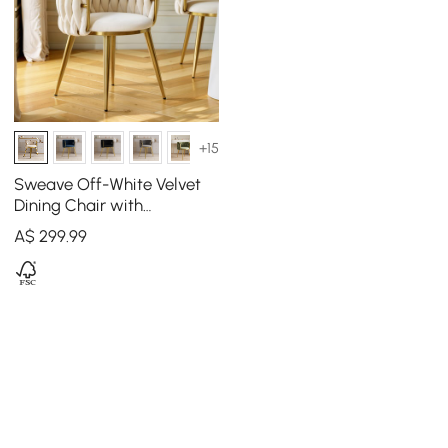
+15
Sweave Off-White Velvet
Dining Chair with
Upholstered, 1 Piece
A$
299
.99