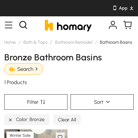
App
Home
/
Bath & Taps
/
Bathroom Remodel
/
Bathroom Basins
Bronze Bathroom Basins
Search
1 Products
Filter
Sort
Color: Bronze
Clear All
Winter Sale