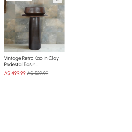
Vintage Retro Kaolin Clay
Pedestal Basin
Freestanding Bathroom
A$
499
.99
A$ 539.99
Washbowl