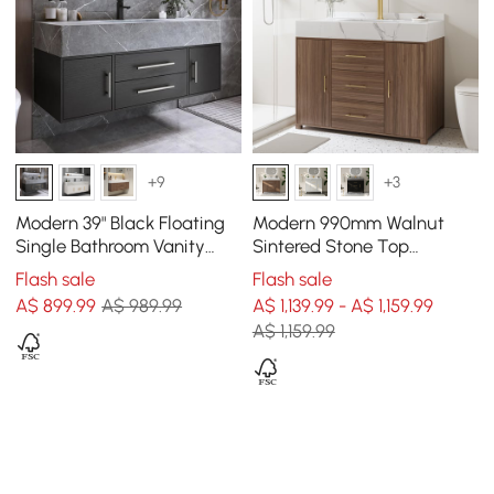
+9
+3
Modern 39" Black Floating
Modern 990mm Walnut
Single Bathroom Vanity
Sintered Stone Top
with Sintered Stone Top
Bathroom Vanity Set
Flash sale
Flash sale
and Sink
A$
899
.99
A$ 989.99
A$ 1,139.99 - A$ 1,159.99
A$ 1,159.99