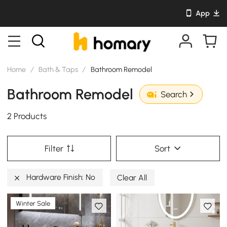
App
Home
/
Bath & Taps
/
Bathroom Remodel
Bathroom Remodel
Search
2 Products
Filter
Sort
Hardware Finish: No
Clear All
Winter Sale